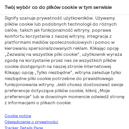
Twój wybór co do plików cookie w tym serwisie
Main Navigation
Signify szanuje prywatność użytkowników. Używamy
plików cookie lub podobnych technologii do różnych
celów, takich jak funkcjonalność witryny, poprawa
Signify
Artykuły Produktowe
Program Green
komfortu korzystania z naszej witryny, integracja z
platformami mediów społecznościowych i pomoc w
Switch od Signify – prosta droga w stronę lepszego
kierowaniu spersonalizowanych reklam. Klikając opcję
świata
„Zezwalaj na wszystkie pliki cookie”, użytkownik wyraża
Program Green
zgodę na korzystanie przez nas ze wszystkich plików
cookie dostępnych na naszej stronie internetowej.
Klikając opcję „Tylko niezbędne”, witryna załaduje tylko
Switch od Signify –
niezbędne pliki cookie potrzebne do prawidłowego
funkcjonowania witryny. Jeśli chcesz dostosować swoje
prosta droga w
preferencje dotyczące plików cookie, kliknij „Moje
preferencje” lub w dowolnym momencie odwiedź stronę
stronę lepszego
z informacjami o plikach cookie.
świata
Cookie notice
Oświadczenie o prywatności
Tracker Details Page