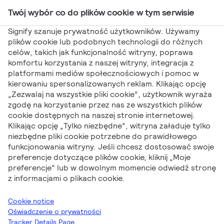
Twój wybór co do plików cookie w tym serwisie
Main Navigation
Signify szanuje prywatność użytkowników. Używamy
plików cookie lub podobnych technologii do różnych
celów, takich jak funkcjonalność witryny, poprawa
Signify
Artykuły Produktowe
Signify po raz
komfortu korzystania z naszej witryny, integracja z
platformami mediów społecznościowych i pomoc w
kolejny głównym sponsorem 33. Międzynarodowego
kierowaniu spersonalizowanych reklam. Klikając opcję
Półmaratonu Signify Piła!
„Zezwalaj na wszystkie pliki cookie”, użytkownik wyraża
Signify po raz kolejny
zgodę na korzystanie przez nas ze wszystkich plików
cookie dostępnych na naszej stronie internetowej.
Klikając opcję „Tylko niezbędne”, witryna załaduje tylko
głównym sponsorem
niezbędne pliki cookie potrzebne do prawidłowego
funkcjonowania witryny. Jeśli chcesz dostosować swoje
33.
preferencje dotyczące plików cookie, kliknij „Moje
preferencje” lub w dowolnym momencie odwiedź stronę
Międzynarodowego
z informacjami o plikach cookie.
Półmaratonu Signify
Cookie notice
Oświadczenie o prywatności
Tracker Details Page