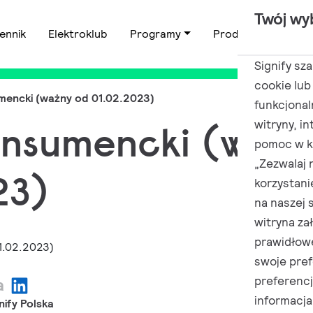
Twój wy
ennik
Elektroklub
Programy
Produkty
Zas
Signify sz
cookie lub
mencki (ważny od 01.02.2023)
funkcjonal
witryny, i
onsumencki (ważn
pomoc w ki
„Zezwalaj 
23)
korzystani
na naszej 
witryna za
prawidłow
swoje pref
preferenc
a
informacja
nify Polska