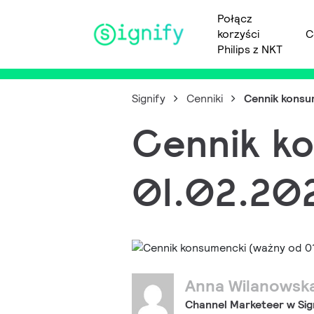
Połącz
korzyści
C
Main Navigation
Philips z NKT
Signify
Cenniki
Cennik konsu
Cennik k
01.02.20
Anna Wilanowsk
Channel Marketeer w Sig