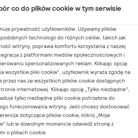
bór co do plików cookie w tym serwisie
tosowania
Aktualności
Kontakt
anuje prywatność użytkowników. Używamy plików
 podobnych technologii do różnych celów, takich jak
ność witryny, poprawa komfortu korzystania z naszej
ntegracja z platformami mediów społecznościowych i
y od
erowaniu spersonalizowanych reklam. Klikając opcję
na wszystkie pliki cookie”, użytkownik wyraża zgodę na
e przez nas ze wszystkich plików cookie dostępnych
stronie internetowej. Klikając opcję „Tylko niezbędne”,
ładuje tylko niezbędne pliki cookie potrzebne do
ego funkcjonowania witryny. Jeśli chcesz dostosować
erencje dotyczące plików cookie, kliknij „Moje
je” lub w dowolnym momencie odwiedź stronę z
mi o plikach cookie.