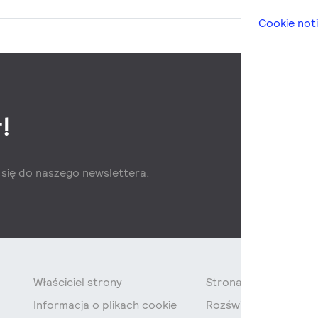
Cookie not
!
z się do naszego newslettera.
Właściciel strony
Strona Główna
Informacja o plikach cookie
Rozświetlamy Polskę