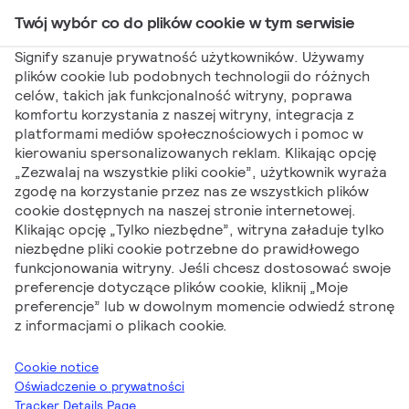
Twój wybór co do plików cookie w tym serwisie
Main Navigation
Signify szanuje prywatność użytkowników. Używamy
plików cookie lub podobnych technologii do różnych
celów, takich jak funkcjonalność witryny, poprawa
Signify
Cenniki
Cennik produktowy od 14.10.2024
komfortu korzystania z naszej witryny, integracja z
platformami mediów społecznościowych i pomoc w
Cennik produktowy
kierowaniu spersonalizowanych reklam. Klikając opcję
„Zezwalaj na wszystkie pliki cookie”, użytkownik wyraża
od 14.10.2024
zgodę na korzystanie przez nas ze wszystkich plików
cookie dostępnych na naszej stronie internetowej.
Klikając opcję „Tylko niezbędne”, witryna załaduje tylko
niezbędne pliki cookie potrzebne do prawidłowego
funkcjonowania witryny. Jeśli chcesz dostosować swoje
preferencje dotyczące plików cookie, kliknij „Moje
preferencje” lub w dowolnym momencie odwiedź stronę
Bartosz Gbiorczyk
z informacjami o plikach cookie.
Cookie notice
Oświadczenie o prywatności
Tracker Details Page