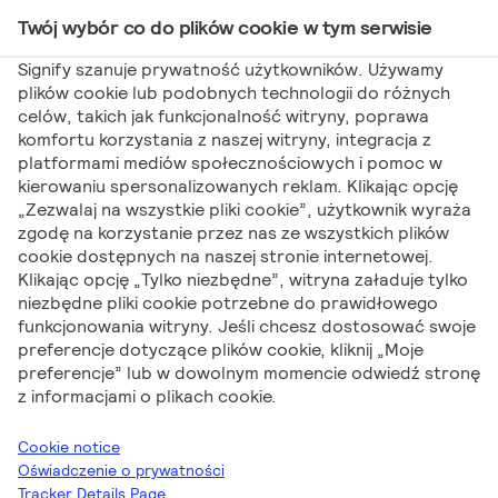
Twój wybór co do plików cookie w tym serwisie
Main Navigation
Signify szanuje prywatność użytkowników. Używamy
plików cookie lub podobnych technologii do różnych
celów, takich jak funkcjonalność witryny, poprawa
Signify
Cenniki
Cennik produktów Signify Poland
komfortu korzystania z naszej witryny, integracja z
platformami mediów społecznościowych i pomoc w
01.10.2025
kierowaniu spersonalizowanych reklam. Klikając opcję
Cennik produktów
„Zezwalaj na wszystkie pliki cookie”, użytkownik wyraża
zgodę na korzystanie przez nas ze wszystkich plików
cookie dostępnych na naszej stronie internetowej.
Signify Poland
Klikając opcję „Tylko niezbędne”, witryna załaduje tylko
niezbędne pliki cookie potrzebne do prawidłowego
01.10.2025
funkcjonowania witryny. Jeśli chcesz dostosować swoje
preferencje dotyczące plików cookie, kliknij „Moje
preferencje” lub w dowolnym momencie odwiedź stronę
z informacjami o plikach cookie.
Cookie notice
Oświadczenie o prywatności
Tracker Details Page