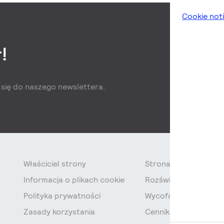
Cookie not
!
z się do naszego newslettera.
Właściciel strony
Strona Główna
Informacja o plikach cookie
Rozświetlamy Polskę
Polityka prywatności
Wycofanie świetlówe
Zasady korzystania
Cennik