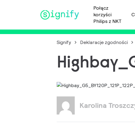
Połącz
korzyści
C
Main Navigation
Philips z NKT
Signify
Deklaracje zgodności
Highbay_
Karolina Troszc