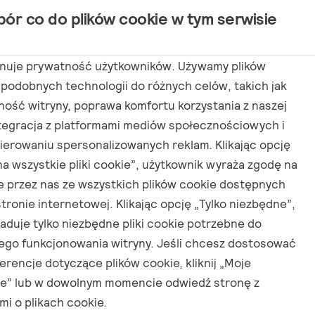
bór co do plików cookie w tym serwisie
tosowania
Aktualności
Kontakt
anuje prywatność użytkowników. Używamy plików
 podobnych technologii do różnych celów, takich jak
ność witryny, poprawa komfortu korzystania z naszej
ntegracja z platformami mediów społecznościowych i
122P_EN_PL
erowaniu spersonalizowanych reklam. Klikając opcję
na wszystkie pliki cookie”, użytkownik wyraża zgodę na
e przez nas ze wszystkich plików cookie dostępnych
stronie internetowej. Klikając opcję „Tylko niezbędne”,
ładuje tylko niezbędne pliki cookie potrzebne do
ego funkcjonowania witryny. Jeśli chcesz dostosować
erencje dotyczące plików cookie, kliknij „Moje
je” lub w dowolnym momencie odwiedź stronę z
mi o plikach cookie.