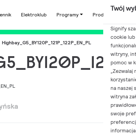
Twój wy
ennik
Elektroklub
Programy
Produkty
Zas
Signify sz
cookie lub
Highbay_G5_BY120P_121P_122P_EN_PL
funkcjonal
witryny, i
G5_BY120P_121P_
pomoc w ki
„Zezwalaj 
korzystani
na naszej 
witryna za
zyńska
prawidłow
swoje pref
preferenc
informacja