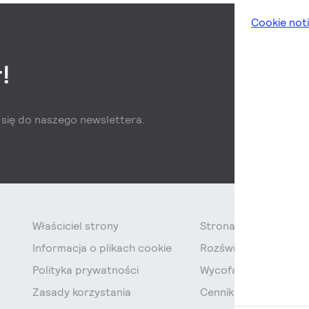
Cookie not
!
z się do naszego newslettera.
Właściciel strony
Strona Główna
Informacja o plikach cookie
Rozświetlamy Polskę
Polityka prywatności
Wycofanie świetlówe
Zasady korzystania
Cennik