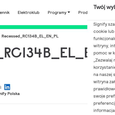
Twój wy
ennik
Elektroklub
Programy
Produkty
Zas
Signify sz
cookie lub
Recessed_RC134B_EL_EN_PL
funkcjonal
witryny, i
_RC134B_EL_EN_
pomoc w ki
„Zezwalaj 
korzystani
na naszej 
witryna za
a
prawidłow
nify Polska
swoje pref
preferenc
informacja