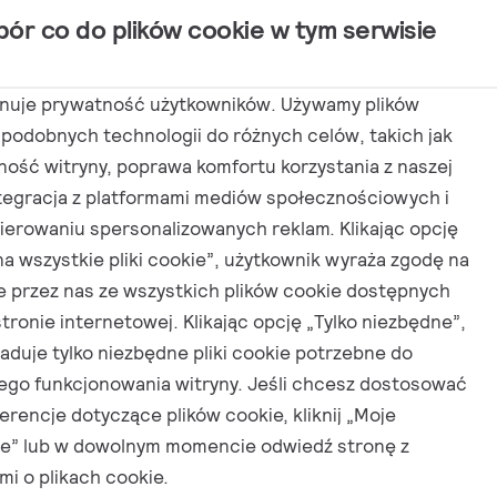
bór co do plików cookie w tym serwisie
tosowania
Aktualności
Kontakt
anuje prywatność użytkowników. Używamy plików
 podobnych technologii do różnych celów, takich jak
ność witryny, poprawa komfortu korzystania z naszej
ntegracja z platformami mediów społecznościowych i
PL
erowaniu spersonalizowanych reklam. Klikając opcję
na wszystkie pliki cookie”, użytkownik wyraża zgodę na
e przez nas ze wszystkich plików cookie dostępnych
stronie internetowej. Klikając opcję „Tylko niezbędne”,
ładuje tylko niezbędne pliki cookie potrzebne do
ego funkcjonowania witryny. Jeśli chcesz dostosować
erencje dotyczące plików cookie, kliknij „Moje
je” lub w dowolnym momencie odwiedź stronę z
mi o plikach cookie.