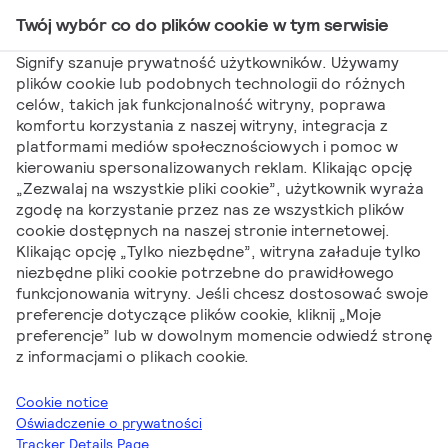
Twój wybór co do plików cookie w tym serwisie
Main Navigation
Signify szanuje prywatność użytkowników. Używamy
plików cookie lub podobnych technologii do różnych
celów, takich jak funkcjonalność witryny, poprawa
komfortu korzystania z naszej witryny, integracja z
platformami mediów społecznościowych i pomoc w
Elastyczne tagi
kierowaniu spersonalizowanych reklam. Klikając opcję
„Zezwalaj na wszystkie pliki cookie”, użytkownik wyraża
zgodę na korzystanie przez nas ze wszystkich plików
cookie dostępnych na naszej stronie internetowej.
Klikając opcję „Tylko niezbędne”, witryna załaduje tylko
niezbędne pliki cookie potrzebne do prawidłowego
funkcjonowania witryny. Jeśli chcesz dostosować swoje
preferencje dotyczące plików cookie, kliknij „Moje
Signify
Elastyczne tagi
preferencje” lub w dowolnym momencie odwiedź stronę
z informacjami o plikach cookie.
W naszych materiałach znajdziesz szczegółowe informacje o
produktach Philips i PILA znajdujących się w aktualnej
Cookie notice
ofercie.
Oświadczenie o prywatności
Tracker Details Page