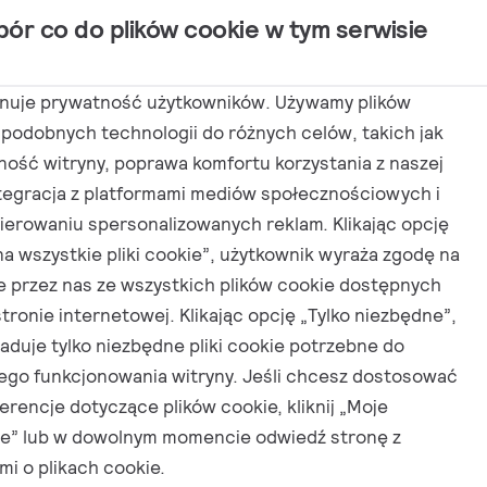
bór co do plików cookie w tym serwisie
tosowania
Aktualności
Kontakt
anuje prywatność użytkowników. Używamy plików
 podobnych technologii do różnych celów, takich jak
ność witryny, poprawa komfortu korzystania z naszej
ntegracja z platformami mediów społecznościowych i
erowaniu spersonalizowanych reklam. Klikając opcję
na wszystkie pliki cookie”, użytkownik wyraża zgodę na
e przez nas ze wszystkich plików cookie dostępnych
stronie internetowej. Klikając opcję „Tylko niezbędne”,
ładuje tylko niezbędne pliki cookie potrzebne do
ego funkcjonowania witryny. Jeśli chcesz dostosować
erencje dotyczące plików cookie, kliknij „Moje
Pobierz wszystko
je” lub w dowolnym momencie odwiedź stronę z
mi o plikach cookie.