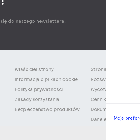
!
z się do naszego newslettera.
Właściciel strony
Strona Główna
Informacja o plikach cookie
Rozświetlamy Polskę
Polityka prywatności
Wycofanie świetlówe
Zasady korzystania
Cennik
Bezpieczeństwo produktów
Dokumentacja techn
Moje prefer
Dane e-commerce