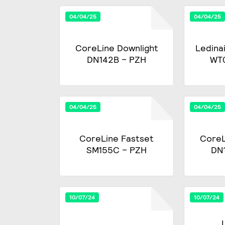
04/04/25
04/04/25
CoreLine Downlight
Ledina
DN142B – PZH
WT
04/04/25
04/04/25
CoreLine Fastset
CoreL
SM155C – PZH
DN
10/07/24
10/07/24