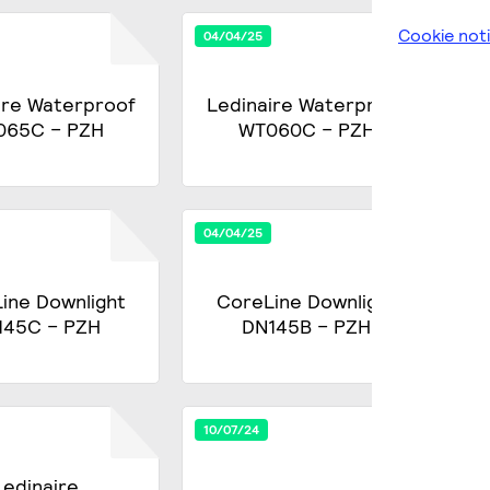
Cookie not
04/04/25
04
ire Waterproof
Ledinaire Waterproof
065C – PZH
WT060C – PZH
B
04/04/25
10
ine Downlight
CoreLine Downlight
C
145C – PZH
DN145B – PZH
10/07/24
10
Ledinaire