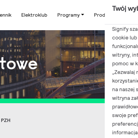
Twój wy
ennik
Elektroklub
Programy
Produkty
Zas
Signify sz
cookie lub
funkcjonal
witryny, i
ktowe
pomoc w ki
„Zezwalaj 
korzystani
na naszej 
witryna za
prawidłow
swoje pref
y PZH
preferenc
informacja