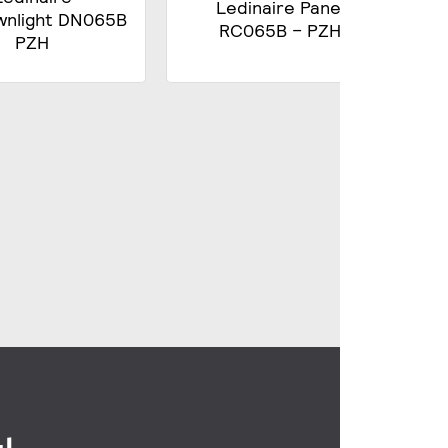
Ledinaire Panel
wnlight DN065B
RC065B – PZH
PZH