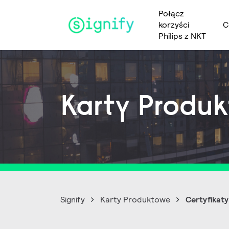
Połącz
korzyści
C
Main Navigation
Philips z NKT
Karty Produ
Signify
Karty Produktowe
Certyfikat