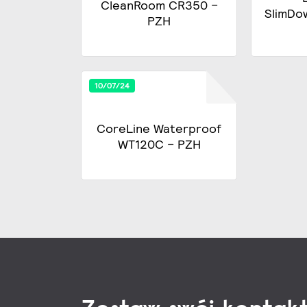
CleanRoom CR350 –
SlimDo
PZH
10/07/24
CoreLine Waterproof
WT120C – PZH