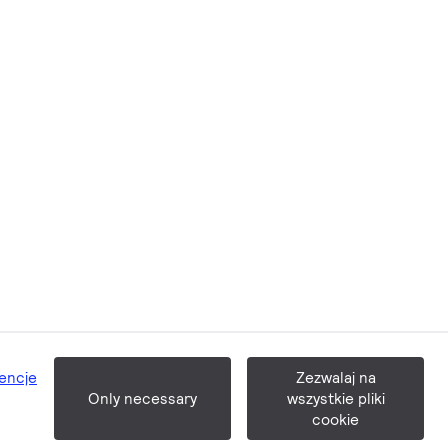
Przejdź do formularza
Aktualności
Materiały i ulotki
k
Prasa i marketing
Szkolenia
iczna
Kontakt
encje
Zezwalaj na
Warunki sprzedaży
Only necessary
wszystkie pliki
Go up
cookie