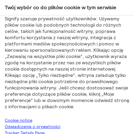
Twój wybór co do plików cookie w tym serwisie
Main Navigation
Signify szanuje prywatność użytkowników. Używamy
plików cookie lub podobnych technologii do różnych
celów, takich jak funkcjonalność witryny, poprawa
Signify
Katalogi
[EN] LEDspots – lista zgodności
komfortu korzystania z naszej witryny, integracja z
platformami mediów społecznościowych i pomoc w
stateczników
kierowaniu spersonalizowanych reklam. Klikając opcję
[EN] LEDspots – lista
„Zezwalaj na wszystkie pliki cookie”, użytkownik wyraża
zgodę na korzystanie przez nas ze wszystkich plików
cookie dostępnych na naszej stronie internetowej.
zgodności
Klikając opcję „Tylko niezbędne”, witryna załaduje tylko
niezbędne pliki cookie potrzebne do prawidłowego
stateczników
funkcjonowania witryny. Jeśli chcesz dostosować swoje
preferencje dotyczące plików cookie, kliknij „Moje
preferencje” lub w dowolnym momencie odwiedź stronę
z informacjami o plikach cookie.
Cookie notice
Oświadczenie o prywatności
Tracker Details Page