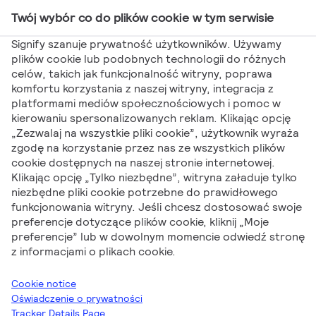
Twój wybór co do plików cookie w tym serwisie
Main Navigation
Signify szanuje prywatność użytkowników. Używamy
plików cookie lub podobnych technologii do różnych
celów, takich jak funkcjonalność witryny, poprawa
Signify
Marketing
Oświetlanie zewnętrznych
komfortu korzystania z naszej witryny, integracja z
platformami mediów społecznościowych i pomoc w
rekreacyjnych obiektów sportowych z marka Philips
kierowaniu spersonalizowanych reklam. Klikając opcję
Oświetlanie
„Zezwalaj na wszystkie pliki cookie”, użytkownik wyraża
zgodę na korzystanie przez nas ze wszystkich plików
cookie dostępnych na naszej stronie internetowej.
zewnętrznych
Klikając opcję „Tylko niezbędne”, witryna załaduje tylko
niezbędne pliki cookie potrzebne do prawidłowego
rekreacyjnych
funkcjonowania witryny. Jeśli chcesz dostosować swoje
preferencje dotyczące plików cookie, kliknij „Moje
obiektów sportowych
preferencje” lub w dowolnym momencie odwiedź stronę
z informacjami o plikach cookie.
z marka Philips
Cookie notice
Oświadczenie o prywatności
Tracker Details Page