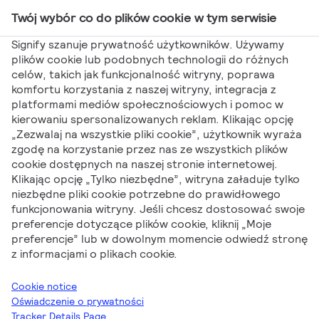
Twój wybór co do plików cookie w tym serwisie
Main Navigation
Signify szanuje prywatność użytkowników. Używamy
plików cookie lub podobnych technologii do różnych
celów, takich jak funkcjonalność witryny, poprawa
Signify
Marketing
Philips Ecofit LEDbulbs w
komfortu korzystania z naszej witryny, integracja z
platformami mediów społecznościowych i pomoc w
ofercie Signify
kierowaniu spersonalizowanych reklam. Klikając opcję
Philips Ecofit
„Zezwalaj na wszystkie pliki cookie”, użytkownik wyraża
zgodę na korzystanie przez nas ze wszystkich plików
cookie dostępnych na naszej stronie internetowej.
LEDbulbs w ofercie
Klikając opcję „Tylko niezbędne”, witryna załaduje tylko
niezbędne pliki cookie potrzebne do prawidłowego
Signify
funkcjonowania witryny. Jeśli chcesz dostosować swoje
preferencje dotyczące plików cookie, kliknij „Moje
preferencje” lub w dowolnym momencie odwiedź stronę
z informacjami o plikach cookie.
Cookie notice
Oświadczenie o prywatności
Tracker Details Page