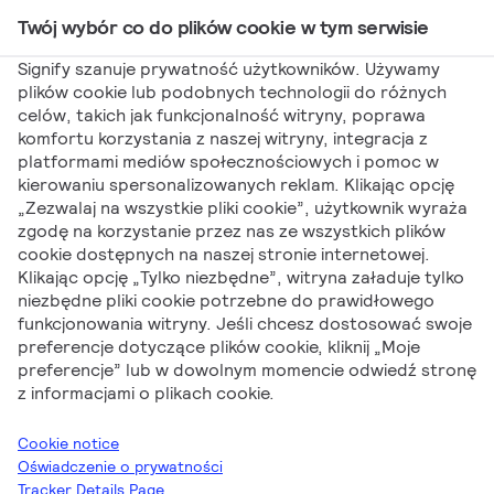
Twój wybór co do plików cookie w tym serwisie
Main Navigation
Signify szanuje prywatność użytkowników. Używamy
plików cookie lub podobnych technologii do różnych
celów, takich jak funkcjonalność witryny, poprawa
Signify
Prezentacje produktów
Oprawy drogowe
komfortu korzystania z naszej witryny, integracja z
platformami mediów społecznościowych i pomoc w
Ledinaire
kierowaniu spersonalizowanych reklam. Klikając opcję
Oprawy drogowe
„Zezwalaj na wszystkie pliki cookie”, użytkownik wyraża
zgodę na korzystanie przez nas ze wszystkich plików
cookie dostępnych na naszej stronie internetowej.
Ledinaire
Klikając opcję „Tylko niezbędne”, witryna załaduje tylko
niezbędne pliki cookie potrzebne do prawidłowego
funkcjonowania witryny. Jeśli chcesz dostosować swoje
preferencje dotyczące plików cookie, kliknij „Moje
preferencje” lub w dowolnym momencie odwiedź stronę
z informacjami o plikach cookie.
Anna Wilanowska
Channel Marketeer w Signify Polska
Cookie notice
Oświadczenie o prywatności
Tracker Details Page