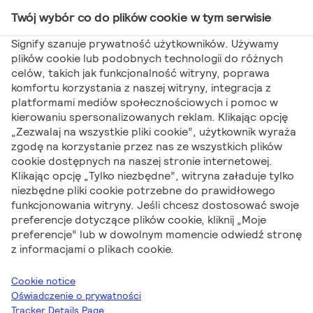
Twój wybór co do plików cookie w tym serwisie
Main Navigation
Signify szanuje prywatność użytkowników. Używamy
plików cookie lub podobnych technologii do różnych
celów, takich jak funkcjonalność witryny, poprawa
Signify
Nowości produktowe
Nowości PILA 07-
komfortu korzystania z naszej witryny, integracja z
platformami mediów społecznościowych i pomoc w
2022
kierowaniu spersonalizowanych reklam. Klikając opcję
Nowości PILA 07-
„Zezwalaj na wszystkie pliki cookie”, użytkownik wyraża
zgodę na korzystanie przez nas ze wszystkich plików
cookie dostępnych na naszej stronie internetowej.
2022
Klikając opcję „Tylko niezbędne”, witryna załaduje tylko
niezbędne pliki cookie potrzebne do prawidłowego
funkcjonowania witryny. Jeśli chcesz dostosować swoje
preferencje dotyczące plików cookie, kliknij „Moje
preferencje” lub w dowolnym momencie odwiedź stronę
z informacjami o plikach cookie.
Anna Wilanowska
Channel Marketeer w Signify Polska
Cookie notice
Oświadczenie o prywatności
Tracker Details Page