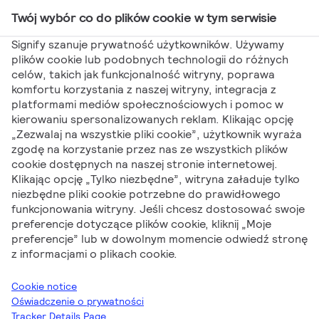
Twój wybór co do plików cookie w tym serwisie
Main Navigation
Signify szanuje prywatność użytkowników. Używamy
plików cookie lub podobnych technologii do różnych
celów, takich jak funkcjonalność witryny, poprawa
komfortu korzystania z naszej witryny, integracja z
platformami mediów społecznościowych i pomoc w
Signify dla
kierowaniu spersonalizowanych reklam. Klikając opcję
„Zezwalaj na wszystkie pliki cookie”, użytkownik wyraża
Utrzymania Ruchu
zgodę na korzystanie przez nas ze wszystkich plików
cookie dostępnych na naszej stronie internetowej.
Klikając opcję „Tylko niezbędne”, witryna załaduje tylko
niezbędne pliki cookie potrzebne do prawidłowego
funkcjonowania witryny. Jeśli chcesz dostosować swoje
preferencje dotyczące plików cookie, kliknij „Moje
preferencje” lub w dowolnym momencie odwiedź stronę
z informacjami o plikach cookie.
Signify
Signify dla Utrzymania Ruchu
Cookie notice
Oświadczenie o prywatności
Pobierz wszystko
Tracker Details Page